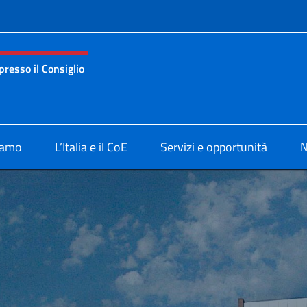
e menù
resso il Consiglio
za permanente d’Italia presso il Consiglio d’Europa
iamo
L’Italia e il CoE
Servizi e opportunità
N