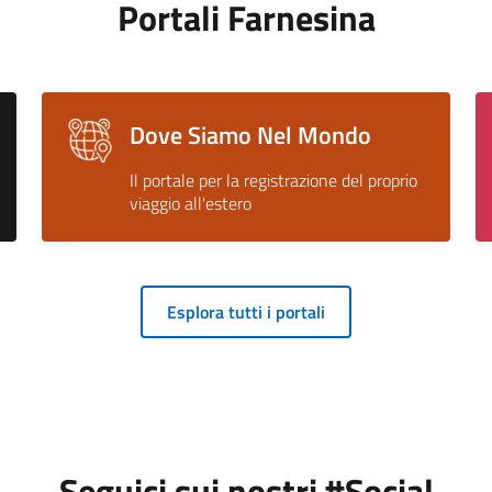
Portali Farnesina
Dove Siamo Nel Mondo
Il portale per la registrazione del proprio
viaggio all'estero
Esplora tutti i portali
Seguici sui nostri #Social