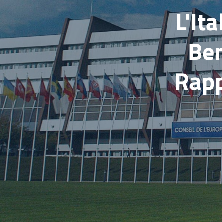
L'Ita
Ben
Rapp